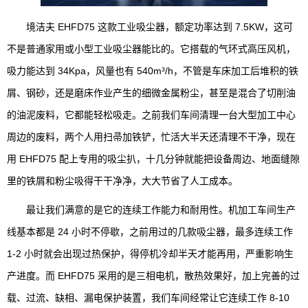
境洁夫 EHFD75 这款工业吸尘器，额定功率达到 7.5KW，这可
不是普通家用或小型工业吸尘器能比的。它搭载的气环式高压风机，
吸力能达到 34Kpa，风量也有 540m³/h，不管是车床加工后堆积的铁
屑、钢砂，还是磨床作业产生的细微金属粉尘，甚至是混合了切削油
的油泥废料，它都能轻松吸走。之前我们车间清理一台大型加工中心
周边的废料，两个人用扫帚加铁铲，忙活大半天还清理不干净，现在
用 EHFD75 配上专用的吸尘扒，十几分钟就能把设备周边、地面缝隙
里的铁屑和粉尘吸得干干净净，大大节省了人工成本。
最让我们满意的是它的连续工作能力和耐用性。机加工车间生产
线基本都是 24 小时不停歇，之前用过的几款吸尘器，最多连续工作
1-2 小时就会出现过热保护，得停机冷却半天才能再用，严重影响生
产进度。而 EHFD75 采用的是三相电机，散热效果好，加上完善的过
载、过流、缺相、漏电保护装置，我们车间经常让它连续工作 8-10