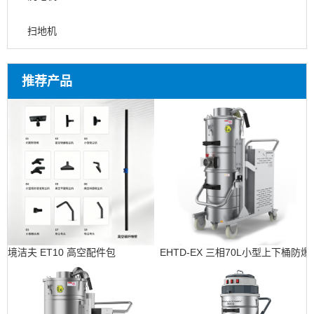
扫地机
推荐产品
境洁夫 ET10 高空配件包
EHTD-EX 三相70L小型上下桶防