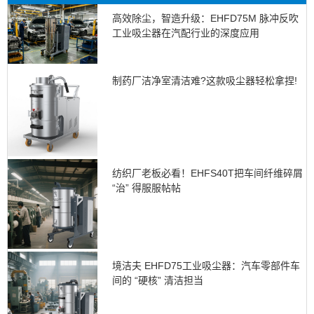
高效除尘，智造升级：EHFD75M 脉冲反吹
工业吸尘器在汽配行业的深度应用
制药厂洁净室清洁难?这款吸尘器轻松拿捏!
纺织厂老板必看！EHFS40T把车间纤维碎屑
“治” 得服服帖帖
境洁夫 EHFD75工业吸尘器：汽车零部件车
间的 “硬核” 清洁担当