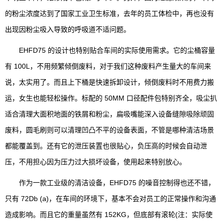
的粉尘浓度达到了国家工业卫生标准，去年的员工体检中，再也没有
出现因粉尘吸入导致的呼吸道不适问题。
EHFD75 的设计也特别贴合车间的实际使用需求。它的尘桶容量
有 100L，不用频繁倾倒废料，对于我们这种废料产生量大的车间来
说，太实用了。而且上下桶是快速拆卸设计，倾倒废料时不用费力搬
运，女生也能轻松操作。标配的 50MM 口径配件包特别齐全，吸尘扒
适合清理大面积地面的铁屑和粉尘，扁吸嘴能深入设备缝隙吸除顽固
废料，圆毛刷则可以清理凹凸不平的设备表面，不管是哪种清洁场景
都能覆盖到。还有它的泄压装置也很贴心，负压高的时候会自动泄
压，不用担心因为压力过大损坏设备，使用起来特别放心。
作为一款工业级的清洁设备，EHFD75 的噪音控制得也还不错，
只有 72Db (a)，在车间的环境下，基本不会对员工的正常操作和沟通
造成影响。而且它的重量虽然有 152KG，但底部有滚轮(注：实际使