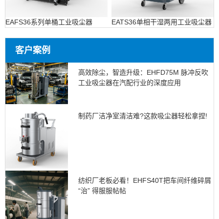
EAFS36系列单桶工业吸尘器
EATS36单相干湿两用工业吸尘器
客户案例
高效除尘，智造升级：EHFD75M 脉冲反吹
工业吸尘器在汽配行业的深度应用
制药厂洁净室清洁难?这款吸尘器轻松拿捏!
纺织厂老板必看！EHFS40T把车间纤维碎屑
“治” 得服服帖帖