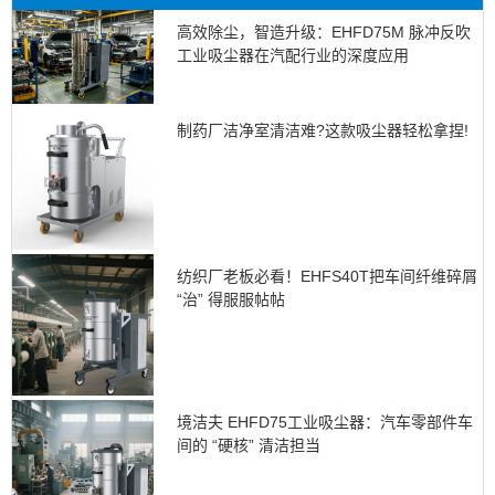
高效除尘，智造升级：EHFD75M 脉冲反吹
工业吸尘器在汽配行业的深度应用
制药厂洁净室清洁难?这款吸尘器轻松拿捏!
纺织厂老板必看！EHFS40T把车间纤维碎屑
“治” 得服服帖帖
境洁夫 EHFD75工业吸尘器：汽车零部件车
间的 “硬核” 清洁担当