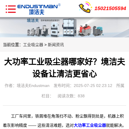
15021505594
当前位置：
工业吸尘器
>
新闻资讯
大功率工业吸尘器哪家好？境洁夫
设备让清洁更省心
作者：境洁夫Endustman
发布时间：2025-07-25 02:23:12
所属
栏目：
阅读次数：838
工厂车间里，铁屑堆在角落扫不动、粉尘飘得到处是，机器上积
着灰影响精度 —— 这些清洁难题，选对
大功率工业吸尘器
就能解决。