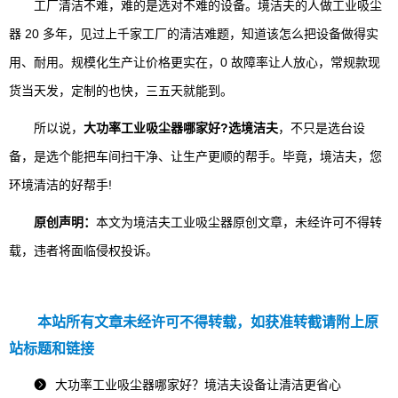
工厂清洁不难，难的是选对不难的设备。境洁夫的人做工业吸尘
器 20 多年，见过上千家工厂的清洁难题，知道该怎么把设备做得实
用、耐用。规模化生产让价格更实在，0 故障率让人放心，常规款现
货当天发，定制的也快，三五天就能到。
所以说，
大功率工业吸尘器哪家好?选境洁夫
，不只是选台设
备，是选个能把车间扫干净、让生产更顺的帮手。毕竟，境洁夫，您
环境清洁的好帮手!
原创声明：
本文为境洁夫工业吸尘器原创文章，未经许可不得转
载，违者将面临侵权投诉。
本站所有文章未经许可不得转载，如获准转截请附上原
站标题和链接
大功率工业吸尘器哪家好？境洁夫设备让清洁更省心
