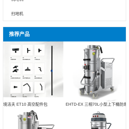
扫地机
推荐产品
境洁夫 ET10 高空配件包
EHTD-EX 三相70L小型上下桶防