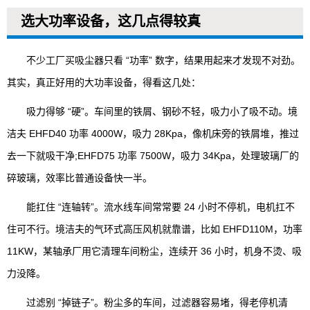
选大功率设备，这几点得较真
不少工厂买吸尘器只看 “功率” 数字，结果用起来才发现不对劲。
其实，真正好用的大功率设备，得看这几处：
吸力得够 “硬”。车间里的铁屑、钢砂不轻，吸力小了吸不动。境
洁夫 EHFD40 功率 4000W，吸力 28Kpa，像机床旁的铁屑堆，推过
去一下就吸干净;EHFD75 功率 7500W，吸力 34Kpa，处理玻璃厂的
碎玻璃，效率比普通设备快一半。
能扛住 “连轴转”。流水线车间常常要 24 小时不停机，电机扛不
住可不行。境洁夫的气环式高压风机就靠谱，比如 EHFD110M，功率
11KW，某轴承厂用它清理车间粉尘，连续开 36 小时，机身不烫、吸
力没降。
过滤别 “掉链子”。粉尘多的车间，过滤器容易堵，得老停机清