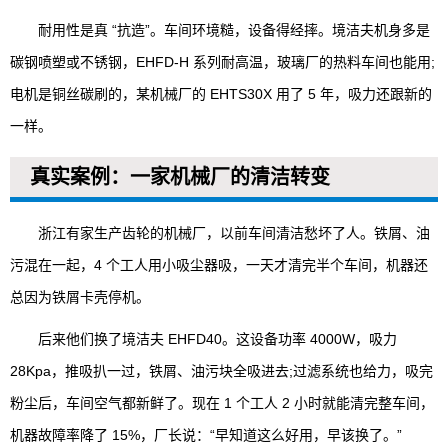
耐用性是真 “抗造”。车间环境糙，设备得经摔。境洁夫机身多是
碳钢喷塑或不锈钢，EHFD-H 系列耐高温，玻璃厂的热料车间也能用;
电机是铜丝碳刷的，某机械厂的 EHTS30X 用了 5 年，吸力还跟新的
一样。
真实案例：一家机械厂的清洁转变
浙江有家生产齿轮的机械厂，以前车间清洁愁坏了人。铁屑、油
污混在一起，4 个工人用小吸尘器吸，一天才清完半个车间，机器还
总因为铁屑卡壳停机。
后来他们换了境洁夫 EHFD40。这设备功率 4000W，吸力
28Kpa，推吸扒一过，铁屑、油污块全吸进去;过滤系统也给力，吸完
粉尘后，车间空气都新鲜了。现在 1 个工人 2 小时就能清完整车间，
机器故障率降了 15%，厂长说：“早知道这么好用，早该换了。”