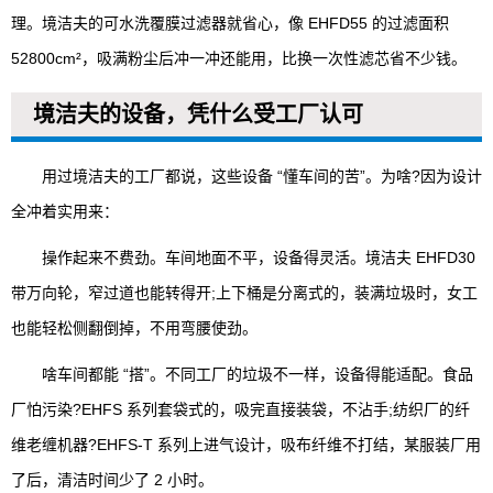
理。境洁夫的可水洗覆膜过滤器就省心，像 EHFD55 的过滤面积
52800cm²，吸满粉尘后冲一冲还能用，比换一次性滤芯省不少钱。
境洁夫的设备，凭什么受工厂认可
用过境洁夫的工厂都说，这些设备 “懂车间的苦”。为啥?因为设计
全冲着实用来：
操作起来不费劲。车间地面不平，设备得灵活。境洁夫 EHFD30
带万向轮，窄过道也能转得开;上下桶是分离式的，装满垃圾时，女工
也能轻松侧翻倒掉，不用弯腰使劲。
啥车间都能 “搭”。不同工厂的垃圾不一样，设备得能适配。食品
厂怕污染?EHFS 系列套袋式的，吸完直接装袋，不沾手;纺织厂的纤
维老缠机器?EHFS-T 系列上进气设计，吸布纤维不打结，某服装厂用
了后，清洁时间少了 2 小时。