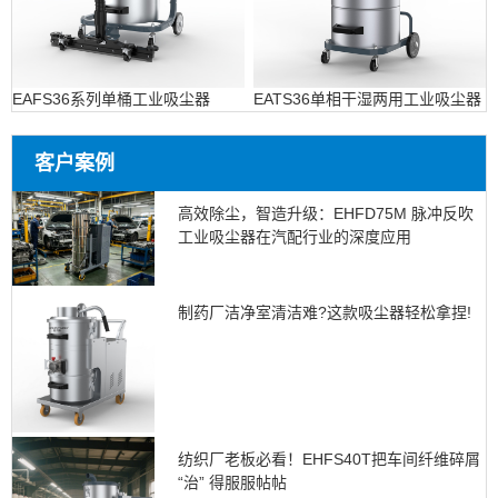
EAFS36系列单桶工业吸尘器
EATS36单相干湿两用工业吸尘器
客户案例
高效除尘，智造升级：EHFD75M 脉冲反吹
工业吸尘器在汽配行业的深度应用
制药厂洁净室清洁难?这款吸尘器轻松拿捏!
纺织厂老板必看！EHFS40T把车间纤维碎屑
“治” 得服服帖帖