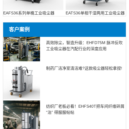
EAFS36系列单桶工业吸尘器
EATS36单相干湿两用工业吸尘器
客户案例
高效除尘，智造升级：EHFD75M 脉冲反吹
工业吸尘器在汽配行业的深度应用
制药厂洁净室清洁难?这款吸尘器轻松拿捏!
纺织厂老板必看！EHFS40T把车间纤维碎屑
“治” 得服服帖帖