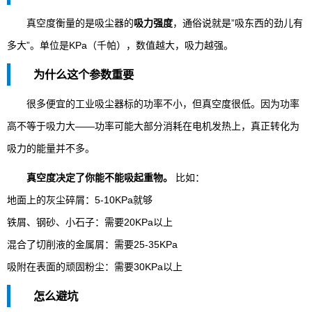
真空度衡量的是吸尘器的
吸力强度
，通俗说就是”吸东西的劲儿有
多大”。单位是KPa（千帕），数值越大，吸力越强。
为什么这个参数重要
很多便宜的工业吸尘器标的功率不小，但真空度很低。因为功率
高不等于吸力大——功率可能大部分消耗在电机发热上，真正转化为
吸力的能量并不多。
真空度决定了你能不能吸起重物。
比如：
地面上的灰尘碎屑：5-10KPa就够
铁屑、钢砂、小石子：需要20KPa以上
混合了切削液的金属屑：需要25-35KPa
吸附在表面的顽固粉尘：需要30KPa以上
怎么避坑