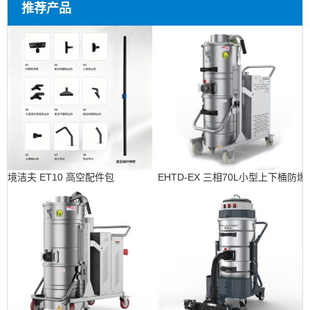
推荐产品
境洁夫 ET10 高空配件包
EHTD-EX 三相70L小型上下桶防