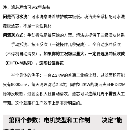
净，滤芯寿命可达
2年左右
问是否可水洗
：可水洗意味着维护成本极低。境洁夫全系标配可水洗
覆膜滤芯，不是一次性耗材
问清灰方式
：手动拆洗是最原始的方案。境洁夫提供了三级清灰体系
——手动拆洗、按压反吹（一键操作几秒完成）、全自动脉冲反吹
（不停机自动清灰）。
如果你的工况粉尘量大，一定要选脉冲反吹款
（EHFD-M系列），这笔钱值得花
举个具体的例子：一台2.2KW的普通工业吸尘器，过滤面积可能
只有8000cm²，每天清理滤芯2-3次；同样2.2KW的境洁夫EHFD22M
脉冲反吹款，过滤面积大且自动清灰，滤芯可以
连续几周不需要人工
干预
。这个差距在生产效率上是非常明显的。
第四个参数：电机类型和工作制——决定”能