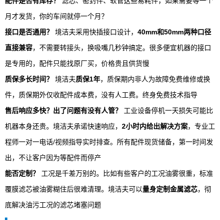
配件是否有库存？
滤芯、密封件、软管这些易耗件，如果需要等一个
月才发货，你的车间就停一个月？
接口是否通用？
境洁夫采用快插接口设计，
40mm和50mm两种口径
直接兼容
，不需要转接头，换吸嘴几秒钟搞定。很多便宜机器的接口
是专用的，配件只能找原厂买，价格贵且供货慢
质保多长时间？
境洁夫
质保1年
，质保期内非人为故障免费维修或换
件，质保期外仅收配件成本费，没有人工费。终身免费技术指导
售后响应多快？出了问题有没有人管？
工业设备停机一天损失可能比
机器本身还贵。境洁夫承诺快速响应，
2小时内给出解决方案
，专业工
程师一对一电话/视频指导实时排查。所有配件现货储备，第一时间发
出，不让客户因为等配件而停产
能否定制？
工况是千差万别的。比如有些客户的工况油雾很重，标准
覆膜滤芯被油雾糊住后很难清理。境洁夫可以
量身定制金属滤芯
，彻
底解决油污工况的滤芯堵塞问题