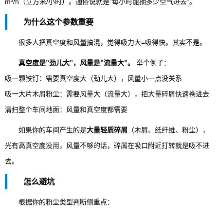
m³/h（立方米/小时）。通俗说就是”每小时能抽多少空气进去”。
为什么这个参数重要
很多人把真空度和风量搞混，觉得吸力大=吸得快。其实不是。
真空度是”劲儿大”，风量是”流量大”。
举个例子：
吸一颗铁钉：需要真空度大（劲儿大），风量小一点没关系
吸一大片木屑粉尘：需要风量大（流量大），把大量碎屑快速卷进去
清扫整个车间地面：风量和真空度都需要
如果你的车间产生的是
大量轻质碎屑
（木屑、纸纤维、粉尘），
光有高真空度没用，风量不够的话，碎屑在吸口附近打转就是吸不进
去。
怎么避坑
根据你的粉尘类型判断侧重点：