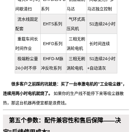
间歇清扫
系列
马达
马达独立控制
流水线固定
气环式高
EHTS系列
S1连续24小时
配套
压风机
重载车间长
三相无刷
EHFD系列
长时间连续
时间作业
涡轮电机
极端粉尘量
EHFD-M脉
三相无刷
S1连续24小时
24小时不停
冲反吹系列
涡轮电机
+自动清灰
很多客户之前踩的坑就是：买了一台串激电机的”工业吸尘器”，
连续用两小时电机就烧了。
如果你的生产线不能停下来等吸尘器散
热，那这台机器再便宜都是浪费钱。
第五个参数：配件兼容性和售后保障——决