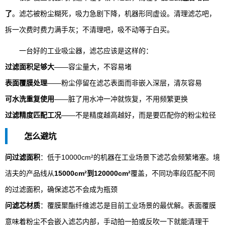
了
。滤芯被粉尘糊死，吸力急剧下降，机器形同虚设。清理滤芯吧，
拆一次费时费力满手灰；不清理吧，吸不动等于白买。
一台好的工业吸尘器，滤芯应该是这样的：
过滤面积足够大
——容尘量大，不容易堵
表面覆膜处理
——粉尘停留在滤芯表面而非嵌入深层，清灰容易
可水洗重复使用
——脏了用水冲一冲就恢复，不用频繁更换
过滤精度匹配工况
——不是精度越高越好，而是要匹配你的粉尘粒径
怎么避坑
问过滤面积
：低于10000cm²的机器在工业场景下滤芯会频繁堵塞。境
洁夫的产品线从
15000cm²到120000cm²
覆盖，不同功率段匹配不同
的过滤面积，确保滤芯不会成为瓶颈
问滤芯材质
：覆膜聚酯纤维滤芯是目前工业场景的最优解。表面覆膜
意味着粉尘不会嵌入滤芯内部，手动拍一拍或反吹一下就能清理干