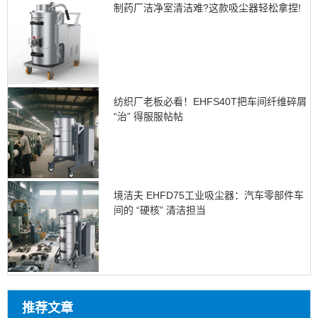
制药厂洁净室清洁难?这款吸尘器轻松拿捏!
纺织厂老板必看！EHFS40T把车间纤维碎屑
“治” 得服服帖帖
境洁夫 EHFD75工业吸尘器：汽车零部件车
间的 “硬核” 清洁担当
推荐文章