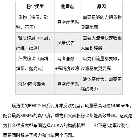
粉尘类型
侧重点
原因
重物（铁屑、砂
需要足够的力把重物
真空度优先
粒、石子）
吸离地面
轻质碎屑（木屑、
需要大流量快速收集
风量优先
纤维、纸屑）
大面积碎屑
细微粉尘（面粉、
两者兼顾
吸力和流量都要够，
焊烟、抛光灰）
+高精度过滤
过滤精度更要高
液体密度大，需要更
液体/固液混合
真空度优先
强的吸力
境洁夫的EHFD-M系列脉冲反吹机型，风量最高可达
1450m³/h
，
配合最高38KPa的真空度，重物和大面积粉尘都能高效处理。这就是
为什么很多大型车间选择7.5KW的旗舰机型——它不是”功率过剩”，
而是同时解决了吸力和流量两个问题。