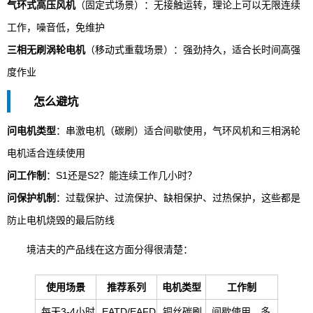
气环式高压风机
（固定式场景）：无接触运转，理论上可以无限连续
工作，噪音低，免维护
三相无刷涡轮电机
（移动式重载场景）：强劲持久，适合长时间高强
度作业
怎么避坑
问电机类型
：串激电机（碳刷）适合间歇使用，气环风机和三相涡轮
电机适合连续使用
问工作制
：S1还是S2？能连续工作几小时？
问保护机制
：过载保护、过流保护、缺相保护、过热保护，这些都是
防止电机烧毁的最后防线
境洁夫的产品线在这方面分得很清楚：
使用场景
推荐系列
电机类型
工作制
每天3-4小时
EATD/EAFD
铜丝碳刷
间歇使用，多