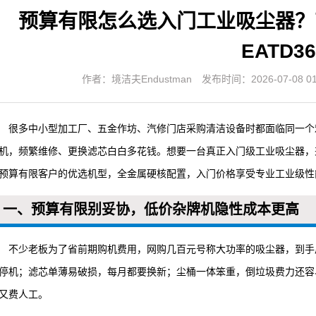
预算有限怎么选入门工业吸尘器？
EATD3
作者：境洁夫Endustman
发布时间：2026-07-08 01:
很多中小型加工厂、五金作坊、汽修门店采购清洁设备时都面临同一个
机，频繁维修、更换滤芯白白多花钱。想要一台真正入门级工业吸尘器，兼顾
预算有限客户的优选机型，全金属硬核配置，入门价格享受专业工业级性
一、预算有限别妥协，低价杂牌机隐性成本更高
不少老板为了省前期购机费用，网购几百元号称大功率的吸尘器，到手
停机；滤芯单薄易破损，每月都要换新；尘桶一体笨重，倒垃圾费力还容
又费人工。