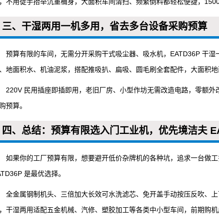
，不用徒手抬举沉重桶身，大面积车间清扫、频繁倒料都轻松便捷，150
三、干湿两用一机多用，省去多台设备采购预算
预算有限的车间，无需分开采购干式吸尘器、吸水机，EATD36P 
、地面积水、机油泥浆，搭配推吸扒、扁吸、圆毛刷全套配件，大面积地
220V 民用插座即插即用，老旧厂房、小型作坊无需改造电路，零额
购预算。
四、总结：预算有限选入门工业机，优先境洁夫 EAT
如果你的工厂预算有限，想要避开低价杂牌机的各种坑，追求一台做工
ATD36P 是最优选择。
全金属钢制机头、三倍加大长效可水洗滤芯、免开盖手动按压反吹、上
，干湿两用适配五金机械、汽修、塑胶加工等各类中小型车间，前期购机