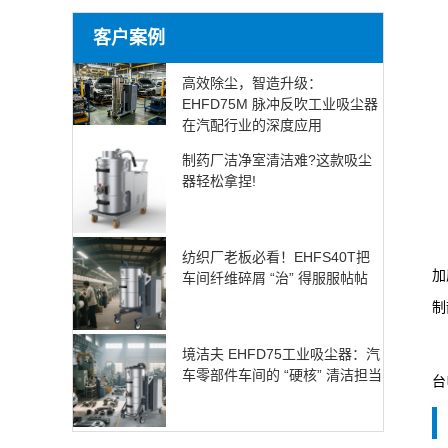
客户案例
高效除尘，智造升级：
EHFD75M 脉冲反吹工业吸尘器
在汽配行业的深度应用
制药厂洁净室清洁难?这款吸尘
器轻松拿捏!
纺织厂老板必看！EHFS40T把
加
车间纤维碎屑 “治” 得服服帖帖
制
境洁夫 EHFD75工业吸尘器：汽
车零部件车间的 “硬核” 清洁担当
台