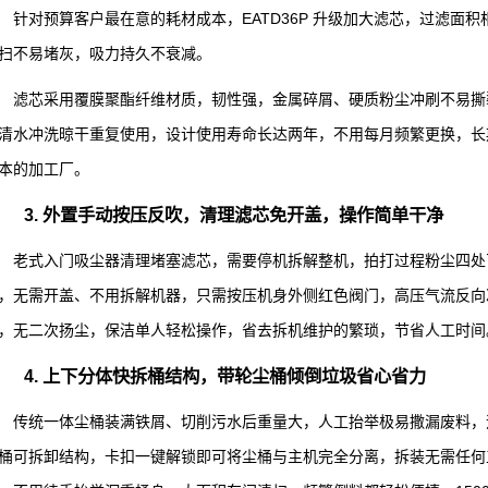
针对预算客户最在意的耗材成本，EATD36P 升级加大滤芯，过滤面
扫不易堵灰，吸力持久不衰减。
滤芯采用覆膜聚酯纤维材质，韧性强，金属碎屑、硬质粉尘冲刷不易撕
清水冲洗晾干重复使用，设计使用寿命长达两年，不用每月频繁更换，长期
本的加工厂。
3. 外置手动按压反吹，清理滤芯免开盖，操作简单干净
老式入门吸尘器清理堵塞滤芯，需要停机拆解整机，拍打过程粉尘四处飞
，无需开盖、不用拆解机器，只需按压机身外侧红色阀门，高压气流反向
，无二次扬尘，保洁单人轻松操作，省去拆机维护的繁琐，节省人工时间
4. 上下分体快拆桶结构，带轮尘桶倾倒垃圾省心省力
传统一体尘桶装满铁屑、切削污水后重量大，人工抬举极易撒漏废料，造
桶可拆卸结构，卡扣一键解锁即可将尘桶与主机完全分离，拆装无需任何