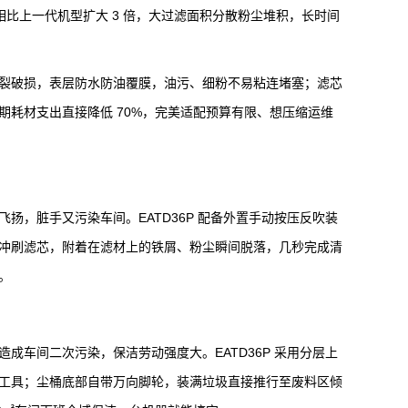
积相比上一代机型扩大 3 倍，大过滤面积分散粉尘堆积，长时间
裂破损，表层防水防油覆膜，油污、细粉不易粘连堵塞；滤芯
耗材支出直接降低 70%，完美适配预算有限、想压缩运维
扬，脏手又污染车间。EATD36P 配备外置手动按压反吹装
冲刷滤芯，附着在滤材上的铁屑、粉尘瞬间脱落，几秒完成清
。
成车间二次污染，保洁劳动强度大。EATD36P 采用分层上
工具；尘桶底部自带万向脚轮，装满垃圾直接推行至废料区倾