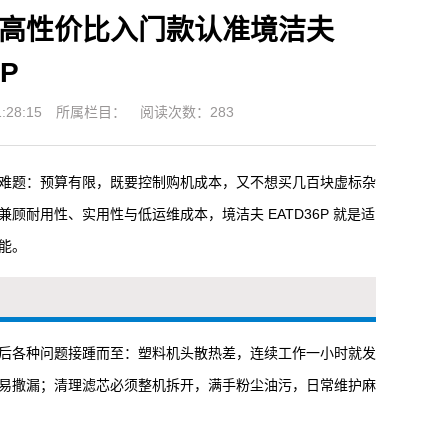
高性价比入门款认准境洁夫
6P
28:15
所属栏目：
阅读次数：283
难题：预算有限，既要控制购机成本，又不想买几百块虚标杂
耐用性、实用性与低运维成本，境洁夫 EATD36P 就是适
能。
后各种问题接踵而至：塑料机头散热差，连续工作一小时就发
易撒漏；清理滤芯必须整机拆开，满手粉尘油污，日常维护麻