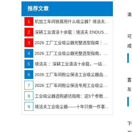
推荐文章
清
1
机加工车间铁屑用什么吸尘器？境洁夫工业吸尘器选型指南
2
深耕工业清洁十余载｜境洁夫 ENDUSTMAN 品牌实力与全行业落地案例
可
3
2026 工厂工业吸尘器完整选型指南｜按工况精准匹配境洁夫全系机型
成
4
2026 工厂工业吸尘器完整选型指南，按工况选不花冤枉钱
5
境洁夫 ：深耕工业清洁十余载，一站式工厂除尘解决方案服务商
6
2026 工厂车间粉尘保洁工业吸尘器品牌分类推荐
置
7
2026 工厂车间粉尘保洁专用工业吸尘器选型 & 推荐
灰
8
工业吸尘器选购避坑指南：这5个参数比价格更重要
9
境洁夫工业吸尘器——十年只做一件事：让工厂车间干干净净
下