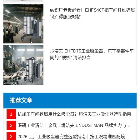
纺织厂老板必看！EHFS40T把车间纤维碎屑
“治” 得服服帖帖
境洁夫 EHFD75工业吸尘器：汽车零部件车
间的 “硬核” 清洁担当
推荐文章
1
机加工车间铁屑用什么吸尘器？境洁夫工业吸尘器选型指南
2
深耕工业清洁十余载｜境洁夫 ENDUSTMAN 品牌实力与全行业落地案例
3
2026 工厂工业吸尘器完整选型指南｜按工况精准匹配境洁夫全系机型