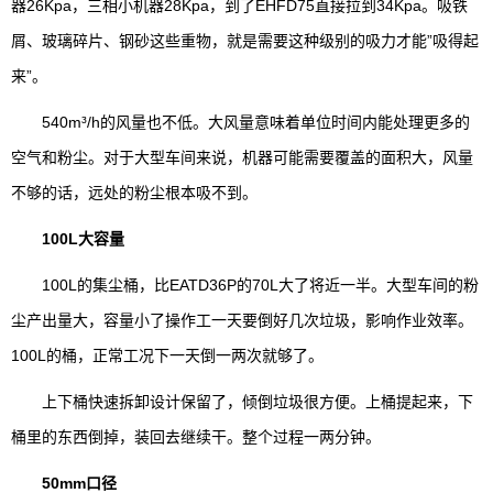
器26Kpa，三相小机器28Kpa，到了EHFD75直接拉到34Kpa。吸铁
屑、玻璃碎片、钢砂这些重物，就是需要这种级别的吸力才能”吸得起
来”。
540m³/h的风量也不低。大风量意味着单位时间内能处理更多的
空气和粉尘。对于大型车间来说，机器可能需要覆盖的面积大，风量
不够的话，远处的粉尘根本吸不到。
100L大容量
100L的集尘桶，比EATD36P的70L大了将近一半。大型车间的粉
尘产出量大，容量小了操作工一天要倒好几次垃圾，影响作业效率。
100L的桶，正常工况下一天倒一两次就够了。
上下桶快速拆卸设计保留了，倾倒垃圾很方便。上桶提起来，下
桶里的东西倒掉，装回去继续干。整个过程一两分钟。
50mm口径