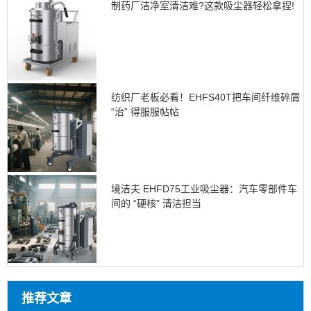
制药厂洁净室清洁难?这款吸尘器轻松拿捏!
纺织厂老板必看！EHFS40T把车间纤维碎屑
“治” 得服服帖帖
境洁夫 EHFD75工业吸尘器：汽车零部件车
间的 “硬核” 清洁担当
推荐文章