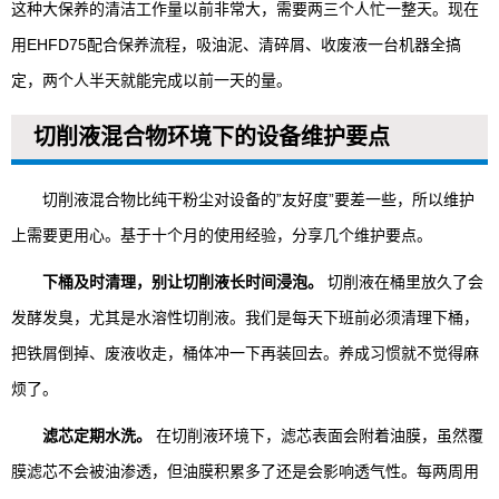
这种大保养的清洁工作量以前非常大，需要两三个人忙一整天。现在
用EHFD75配合保养流程，吸油泥、清碎屑、收废液一台机器全搞
定，两个人半天就能完成以前一天的量。
切削液混合物环境下的设备维护要点
切削液混合物比纯干粉尘对设备的”友好度”要差一些，所以维护
上需要更用心。基于十个月的使用经验，分享几个维护要点。
下桶及时清理，别让切削液长时间浸泡。
切削液在桶里放久了会
发酵发臭，尤其是水溶性切削液。我们是每天下班前必须清理下桶，
把铁屑倒掉、废液收走，桶体冲一下再装回去。养成习惯就不觉得麻
烦了。
滤芯定期水洗。
在切削液环境下，滤芯表面会附着油膜，虽然覆
膜滤芯不会被油渗透，但油膜积累多了还是会影响透气性。每两周用