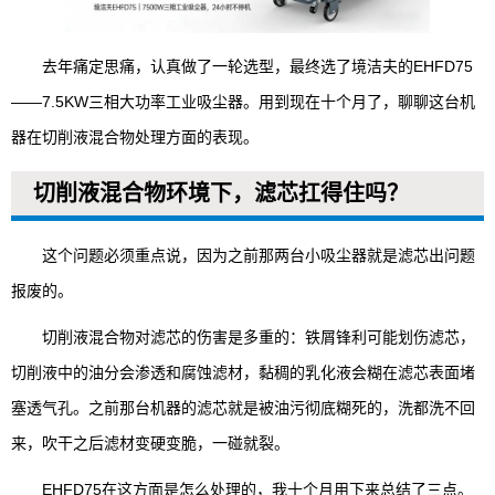
去年痛定思痛，认真做了一轮选型，最终选了境洁夫的EHFD75
——7.5KW三相大功率工业吸尘器。用到现在十个月了，聊聊这台机
器在切削液混合物处理方面的表现。
切削液混合物环境下，滤芯扛得住吗？
这个问题必须重点说，因为之前那两台小吸尘器就是滤芯出问题
报废的。
切削液混合物对滤芯的伤害是多重的：铁屑锋利可能划伤滤芯，
切削液中的油分会渗透和腐蚀滤材，黏稠的乳化液会糊在滤芯表面堵
塞透气孔。之前那台机器的滤芯就是被油污彻底糊死的，洗都洗不回
来，吹干之后滤材变硬变脆，一碰就裂。
EHFD75在这方面是怎么处理的，我十个月用下来总结了三点。