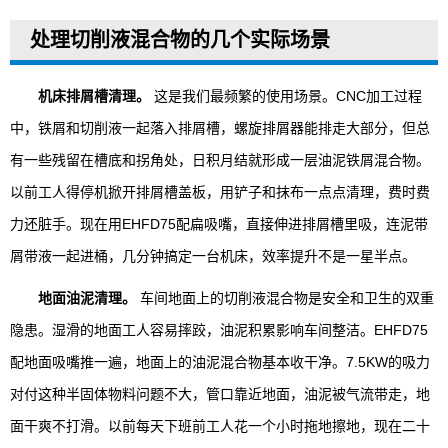
处理切削液混合物的几个实际场景
机床排屑槽清理。
这是我们最频繁的使用场景。CNC加工过程
中，铁屑和切削液一起落入排屑槽，螺旋排屑器能排走大部分，但总
有一些残留在槽底和拐角处，日积月结就形成一层油泥铁屑混合物。
以前工人得停机掀开排屑槽盖板，用铲子和抹布一点点清理，费时费
力还脏手。现在用EHFD75配扁吸嘴，直接伸进排屑槽里吸，连泥带
屑带液一起进桶，几分钟搞定一台机床，效率提升不是一星半点。
地面油泥清理。
车间地面上的切削液混合物是安全和卫生的双重
隐患。湿滑的地面工人容易摔跤，油泥积累影响车间整洁。EHFD75
配地面吸嘴推一遍，地面上的油泥混合物基本收干净。7.5KW的吸力
对付这种半固体物料问题不大，管口靠近地面，油泥被气流带走，地
面干爽不打滑。以前每天下班前工人花一个小时拖地擦地，现在二十