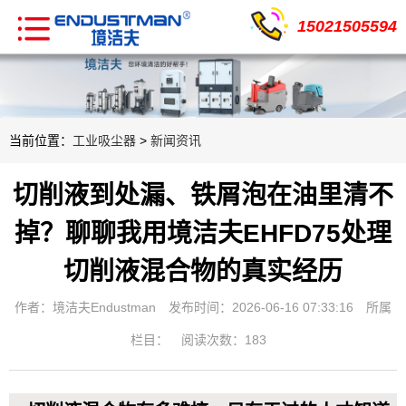
15021505594
当前位置：
工业吸尘器
>
新闻资讯
切削液到处漏、铁屑泡在油里清不
掉？聊聊我用境洁夫EHFD75处理
切削液混合物的真实经历
作者：境洁夫Endustman
发布时间：2026-06-16 07:33:16
所属
栏目：
阅读次数：183