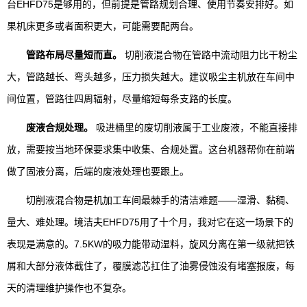
台EHFD75是够用的，但前提是管路规划合理、使用节奏安排好。如
果机床更多或者面积更大，可能需要配两台。
管路布局尽量短而直。
切削液混合物在管路中流动阻力比干粉尘
大，管路越长、弯头越多，压力损失越大。建议吸尘主机放在车间中
间位置，管路往四周辐射，尽量缩短每条支路的长度。
废液合规处理。
吸进桶里的废切削液属于工业废液，不能直接排
放，需要按当地环保要求集中收集、合规处置。这台机器帮你在前端
做了固液分离，后端的废液处理也要跟上。
切削液混合物是机加工车间最棘手的清洁难题——湿滑、黏稠、
量大、难处理。境洁夫EHFD75用了十个月，我对它在这一场景下的
表现是满意的。7.5KW的吸力能带动湿料，旋风分离在第一级就把铁
屑和大部分液体截住了，覆膜滤芯扛住了油雾侵蚀没有堵塞报废，每
天的清理维护操作也不复杂。