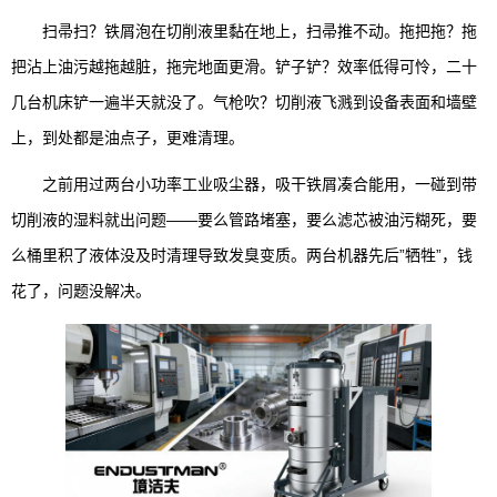
扫帚扫？铁屑泡在切削液里黏在地上，扫帚推不动。拖把拖？拖
把沾上油污越拖越脏，拖完地面更滑。铲子铲？效率低得可怜，二十
几台机床铲一遍半天就没了。气枪吹？切削液飞溅到设备表面和墙壁
上，到处都是油点子，更难清理。
之前用过两台小功率工业吸尘器，吸干铁屑凑合能用，一碰到带
切削液的湿料就出问题——要么管路堵塞，要么滤芯被油污糊死，要
么桶里积了液体没及时清理导致发臭变质。两台机器先后”牺牲”，钱
花了，问题没解决。