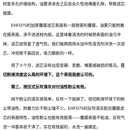
材是多孔纤维结构，油雾渗进去之后会永久性地堵塞孔隙，导致滤芯
报废。
EHFD75的加厚覆膜滤芯表面有一层致密的覆膜，油雾只能附着
在膜表面，渗不进滤材内部。这意味着清洗的时候把表面的油污冲
掉，滤芯就恢复了透气性。我们每两周用水加中性清洗剂冲洗一次滤
芯，冲完晾干装回去，吸力跟新的一样。
用了十个月，滤芯没有出现变硬、变脆、堵塞或破损的情况。
在
切削液浓度这么高的环境下，这个表现我是认可的。
第三，按压式反吹清灰对付油性粉尘有效。
纯干粉尘的清灰很简单，反吹一下就掉了。但切削液环境下的粉
尘带油性，附着力比干粉尘强不少。EHFD75的反吹清灰配合覆膜滤
芯的表面特性，油性粉尘也能有效脱落——覆膜表面不粘油，反吹气
流一冲基本就干净了。实在有残留的，水洗一遍搞定。