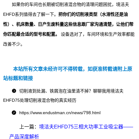
如果你的车间也长期被切削液混合物的清理问题困扰，境洁夫
EHFD系列值得去了解一下。
把你们的切削液类型（水溶性还是油
性）、机床数量、日产生废料量这些信息跟厂家沟通清楚，让他们帮
你匹配最合适的型号和配置。
设备选对了，车间环境和生产效率都能
改善不少。
本站所有文章未经许可不得转载，如获准转截请附上原
站标题和链接
切削液到处漏、铁屑泡在油里清不掉？聊聊我用境洁夫

EHFD75处理切削液混合物的真实经历
https://www.endustman.cn/news/798.html

上一篇：
境洁夫EHFD75三相大功率工业吸尘器——
产品深度解析