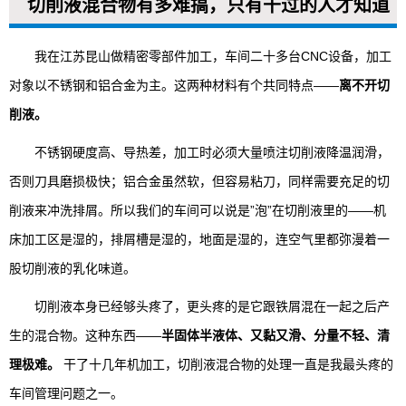
切削液混合物有多难搞，只有干过的人才知道
我在江苏昆山做精密零部件加工，车间二十多台CNC设备，加工
对象以不锈钢和铝合金为主。这两种材料有个共同特点——
离不开切
削液。
不锈钢硬度高、导热差，加工时必须大量喷注切削液降温润滑，
否则刀具磨损极快；铝合金虽然软，但容易粘刀，同样需要充足的切
削液来冲洗排屑。所以我们的车间可以说是”泡”在切削液里的——机
床加工区是湿的，排屑槽是湿的，地面是湿的，连空气里都弥漫着一
股切削液的乳化味道。
切削液本身已经够头疼了，更头疼的是它跟铁屑混在一起之后产
生的混合物。这种东西——
半固体半液体、又黏又滑、分量不轻、清
理极难。
干了十几年机加工，切削液混合物的处理一直是我最头疼的
车间管理问题之一。