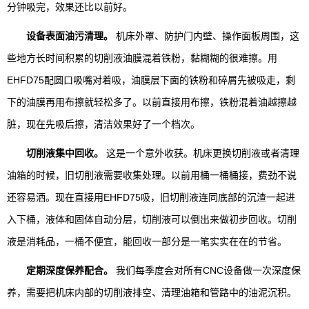
分钟吸完，效果还比以前好。
设备表面油污清理。
机床外罩、防护门内壁、操作面板周围，这
些地方长时间积累的切削液油膜混着铁粉，黏糊糊的很难擦。用
EHFD75配圆口吸嘴对着吸，油膜层下面的铁粉和碎屑先被吸走，剩
下的油膜再用布擦就轻松多了。以前直接用布擦，铁粉混着油越擦越
脏，现在先吸后擦，清洁效果好了一个档次。
切削液集中回收。
这是一个意外收获。机床更换切削液或者清理
油箱的时候，旧切削液需要收集处理。以前用桶一桶桶接，费劲不说
还容易洒。现在直接用EHFD75吸，旧切削液连同底部的沉渣一起进
入下桶，液体和固体自动分层，切削液可以倒出来做初步回收。切削
液是消耗品，一桶不便宜，能回收一部分是一笔实实在在的节省。
定期深度保养配合。
我们每季度会对所有CNC设备做一次深度保
养，需要把机床内部的切削液排空、清理油箱和管路中的油泥沉积。