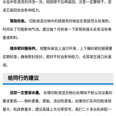
水加中性清洗剂冲洗一次，彻底晾干后再装回。注意一定要晾干，湿
滤芯装回去会影响吸力。
管路检查。
切削液混合物中的铁屑有时候会在管路弯头处堆积，
时间长了可能影响气流。建议每个月检查一下软管和接头处有没有堵
塞或积料。
桶体密封圈保养。
频繁拆装加上油污环境，上下桶的密封圈需要
定期检查，确保密封良好。密封不好会影响吸力，也容易在接口处漏
液。
给同行的建议
选型一定要留余量。
处理切削液混合物比处理纯干粉尘对设备的
要求更高——物料更重、更黏、流动性更差。如果你们车间切削液用
量大、机床数量多，建议直接上大功率型号。我们二十多台机床配一