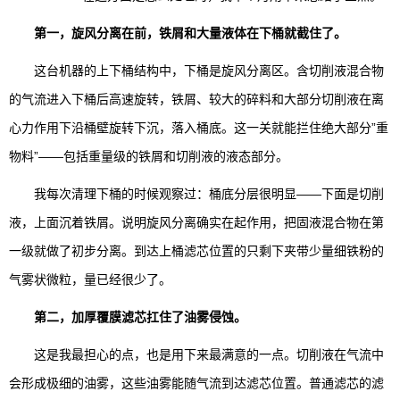
第一，旋风分离在前，铁屑和大量液体在下桶就截住了。
这台机器的上下桶结构中，下桶是旋风分离区。含切削液混合物
的气流进入下桶后高速旋转，铁屑、较大的碎料和大部分切削液在离
心力作用下沿桶壁旋转下沉，落入桶底。这一关就能拦住绝大部分”重
物料”——包括重量级的铁屑和切削液的液态部分。
我每次清理下桶的时候观察过：桶底分层很明显——下面是切削
液，上面沉着铁屑。说明旋风分离确实在起作用，把固液混合物在第
一级就做了初步分离。到达上桶滤芯位置的只剩下夹带少量细铁粉的
气雾状微粒，量已经很少了。
第二，加厚覆膜滤芯扛住了油雾侵蚀。
这是我最担心的点，也是用下来最满意的一点。切削液在气流中
会形成极细的油雾，这些油雾能随气流到达滤芯位置。普通滤芯的滤