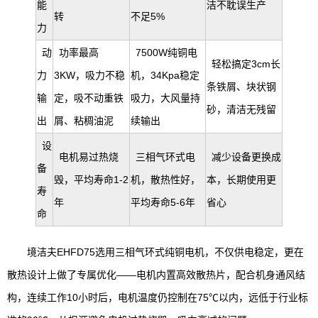
能
洁不耽误生产
转
不足5%
力
动
功率最高
7500W纯铜电
轻松搞定3cm长
力
3KW，吸力不稳
机，34Kpa稳定
条铁屑、块状钢
输
定，吸不动重铁
吸力，大风量持
砂，清洁无残留
出
屑、粘稠油泥
续输出
设
电机易过热烧
三相气环式电
减少设备更换成
备
毁，平均寿命1-2
机，散热性好，
本，长期使用更
寿
年
平均寿命5-6年
省心
命
境洁夫EHFD75选用三相气环式纯铜电机，不仅供电稳定，更在
散热设计上做了专属优化——电机内置高效散热片，配合机身通风结
构，连续工作10小时后，电机温度仍控制在75℃以内，远低于行业标