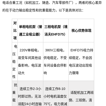
电适合重工况（如机加工、铸造、汽车零部件厂），两者的核心差异
的在于动力输出稳定性和抗重载能力，以下是具体对比：
对
单相电机型（普
三相电机型（境
比
核心优势体现
通工业吸尘器）
洁夫EHFD75）
项
电
220V单相电，
380V三相电，
EHFD75吸力持
压
易受车间其他设
供电稳定，不受
续稳定，不会因
稳
备影响，电压波
车间设备启停影
电压波动出现吸
定
动大
响
力骤降
性
抗
连续工作2-3小
连续工作8-10
重
适配机加工两班
时即过热，无法
小时电机温度仅
载
倒、三班倒，清
适配24小时连轴
75℃，吸力衰减