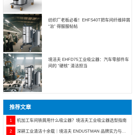
纺织厂老板必看！EHFS40T把车间纤维碎屑
“治” 得服服帖帖
境洁夫 EHFD75工业吸尘器：汽车零部件车
间的 “硬核” 清洁担当
推荐文章
1
机加工车间铁屑用什么吸尘器？境洁夫工业吸尘器选型指南
2
深耕工业清洁十余载｜境洁夫 ENDUSTMAN 品牌实力与全行业落地案例