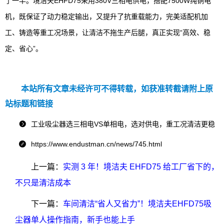
了一半。境洁夫EHFD75采用380V三相电供电，搭配7500W纯铜电
机，既保证了动力稳定输出，又提升了抗重载能力，完美适配机加
工、铸造等重工况场景，让清洁不拖生产后腿，真正实现“高效、稳
定、省心”。
本站所有文章未经许可不得转载，如获准转截请附上原
站标题和链接
工业吸尘器选三相电VS单相电，选对供电，重工况清洁更稳

https://www.endustman.cn/news/745.html

上一篇：
实测 3 年！境洁夫 EHFD75 给工厂省下的，
不只是清洁成本
下一篇：
车间清洁“省人又省力”！境洁夫EHFD75吸
尘器单人操作指南，新手也能上手