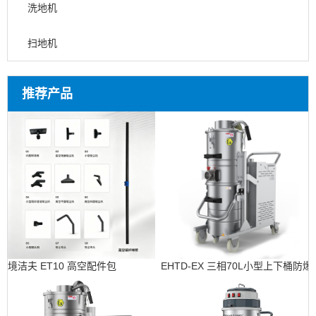
洗地机
扫地机
推荐产品
境洁夫 ET10 高空配件包
EHTD-EX 三相70L小型上下桶防