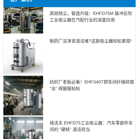
高效除尘，智造升级：EHFD75M 脉冲反吹
工业吸尘器在汽配行业的深度应用
制药厂洁净室清洁难?这款吸尘器轻松拿捏!
纺织厂老板必看！EHFS40T把车间纤维碎屑
“治” 得服服帖帖
境洁夫 EHFD75工业吸尘器：汽车零部件车
间的 “硬核” 清洁担当