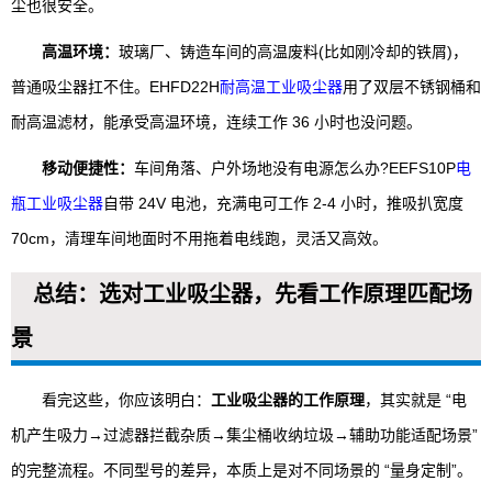
尘也很安全。
高温环境：
玻璃厂、铸造车间的高温废料(比如刚冷却的铁屑)，
普通吸尘器扛不住。EHFD22H
耐高温工业吸尘器
用了双层不锈钢桶和
耐高温滤材，能承受高温环境，连续工作 36 小时也没问题。
移动便捷性：
车间角落、户外场地没有电源怎么办?EEFS10P
电
瓶工业吸尘器
自带 24V 电池，充满电可工作 2-4 小时，推吸扒宽度
70cm，清理车间地面时不用拖着电线跑，灵活又高效。
总结：选对工业吸尘器，先看工作原理匹配场
景
看完这些，你应该明白：
工业吸尘器的工作原理
，其实就是 “电
机产生吸力→过滤器拦截杂质→集尘桶收纳垃圾→辅助功能适配场景”
的完整流程。不同型号的差异，本质上是对不同场景的 “量身定制”。