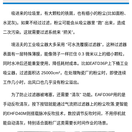
吸进来的垃圾里，有大颗粒的铁屑，也有细小的粉尘(比如面粉、
水泥灰)。如果不经过过滤，粉尘可能会从吸尘器里 “跑” 出来，造成
二次污染。这就需要过滤系统来 “把关”。
境洁夫的工业吸尘器大多采用 “可水洗覆膜过滤器”，这种过滤器
表面有一层特殊薄膜，能像筛子一样拦住 0.3 微米以上的细小颗粒，
同时水冲后还能重复使用，降低耗材成本。比如EATD36P上下桶工业
吸尘器，过滤面积达 25000cm²，在处理陶瓷厂的粉尘时，即使连续
工作几小时，出风口也几乎没有粉尘溢出。
为了防止过滤器被堵塞，还需要 “清灰” 功能。EAFD36P用的是
手动反吹清灰，按下按钮就能通过气流把过滤器上的粉尘吹落;更智能
的EHFD40M则搭载脉冲反吹技术，数控调节反吹时间，不用停机就
能自动清灰，特别适合面粉厂这类需要长时间作业的场景。