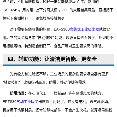
碎片时，不用弯腰搬桶，轻轻一推就能倒垃圾;而工厂常用的
EATD24S，用的是 “上下分离式桶”，80L 的大容量集满后，直接把下
桶拆下来倒掉即可，避免垃圾接触机身。
对于需要装袋收集的场景，EAFS36B
套袋式工业吸尘器
就很实
用。它的集尘桶自带 “自动装袋” 功能，垃圾直接进入袋子，处理时不
用接触污物，特别适合制药厂、食品厂等对卫生要求高的场所。
四、辅助功能：让清洁更智能、更安全
光有吸力和过滤还不够，工业场景的复杂性要求吸尘器有更多
“辅助技能”，比如应对高温、防爆、移动便捷等需求。
防爆场景：
在石油化工厂、镁制品厂等有易爆风险的地方，
ERTS30
气动工业吸尘
器就派上用场了。它没有电机，靠气源驱动，
机身用不锈钢材质，还带防静电部件，不会产生火花，就算吸易燃粉