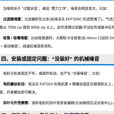
当电机处于 “过载状态”，被迫 “费力工作”，噪音会明显变大，比如：
过滤器堵塞：
过滤器积灰过多(如境洁夫 EHTS30C 的滤筒堵了)，气
能从 70Db (a) 跳到 80Db (a) 以上。此时清理过滤器(手动反吹或脉
吸管 / 吸嘴堵塞：
比如吸铁屑时，大颗粒卡住吸管(如 40mm 口径的 EA
 + 振动噪音”，疏通后噪音即消失。
四、安装或固定问题：“没装好” 的机械噪音
电机与机身固定不牢，或部件松动，会产生 “共振噪音”，比如：
电机螺丝松动：
境洁夫 EATD24 的电机靠 4 颗螺丝固定在碳钢机头
音，拧紧螺丝即可解决。
风叶与外壳摩擦：
涡轮电机的风叶若安装偏移(比如维修后没对准中心)