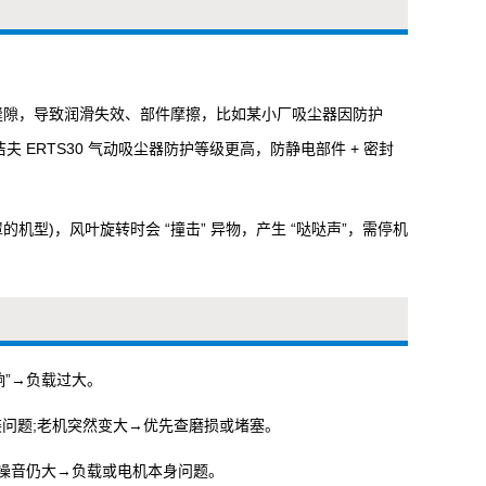
轴承缝隙，导致润滑失效、部件摩擦，比如某小厂吸尘器因防护
洁夫 ERTS30 气动吸尘器防护等级更高，防静电部件 + 密封
机型)，风叶旋转时会 “撞击” 异物，产生 “哒哒声”，需停机
闷响”→负载过大。
装问题;老机突然变大→优先查磨损或堵塞。
噪音仍大→负载或电机本身问题。