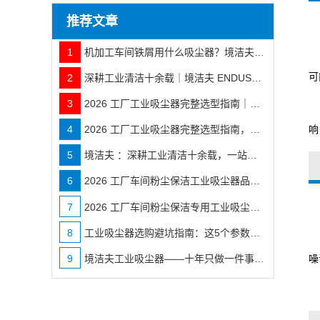
推荐文章
1
机加工车间铁屑用什么吸尘器？境洁夫工业吸尘器选型指南
可
2
深耕工业清洁十余载｜境洁夫 ENDUSTMAN 品牌实力与全行业落地案例
3
2026 工厂工业吸尘器完整选型指南｜按工况精准匹配境洁夫全系机型
响
4
2026 工厂工业吸尘器完整选型指南，按工况选不花冤枉钱
5
境洁夫 ：深耕工业清洁十余载，一站式工厂除尘解决方案服务商
6
2026 工厂车间粉尘保洁工业吸尘器品牌分类推荐
7
2026 工厂车间粉尘保洁专用工业吸尘器选型 & 推荐
8
工业吸尘器选购避坑指南：这5个参数比价格更重要
噪
9
境洁夫工业吸尘器——十年只做一件事：让工厂车间干干净净