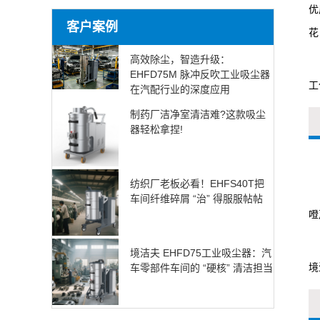
优
客户案例
花
高效除尘，智造升级：
EHFD75M 脉冲反吹工业吸尘器
工
在汽配行业的深度应用
制药厂洁净室清洁难?这款吸尘
器轻松拿捏!
纺织厂老板必看！EHFS40T把
车间纤维碎屑 “治” 得服服帖帖
噔
境洁夫 EHFD75工业吸尘器：汽
境
车零部件车间的 “硬核” 清洁担当