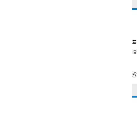
差
设
拆