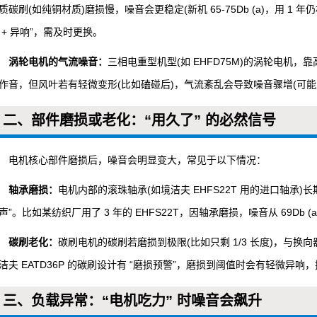
质碳刷(如纯铜材质)磨损慢，噪音会更稳定(新机 65-75Db (a)，用 
 + 异响”，需及时更换。
涡轮电机的气流噪音：
三相电重型机型(如 EHFD75M)的涡轮电机
作音，但风叶若有轻微变形(比如磕碰后)，气流紊乱会导致噪音骤增(可能从 72Db 
二、部件磨损或老化：“用久了” 的必然信号
电机核心部件磨损后，噪音会明显变大，常见于以下情况：
轴承磨损：
电机内部的滚珠轴承(如境洁夫 EHFS22T 用的进口轴承)
声”。比如某纺织厂用了 3 年的 EHFS22T，因轴承磨损，噪音从 69Db (a
碳刷老化：
碳刷电机的碳刷若磨损到极限(比如只剩 1/3 长度)，与换
洁夫 EATD36P 的碳刷设计有 “磨损预警”，磨损到阈值时会有轻微异响
三、负载异常：“电机吃力” 时噪音会飙升