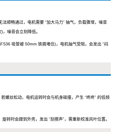
流无法顺畅通过，电机需要 “加大马力” 抽气，负载骤增，噪音
冲反吹)，噪音会立刻降低。
FS36 吸管被 50mm 铁屑堵住)，电机抽气受阻，会发出 “闷
上，若螺丝松动，电机运转时会与机身碰撞，产生 “咚咚” 的低频
，旋转时会蹭到外壳，发出 “刮擦声”，需重新校准风叶位置。