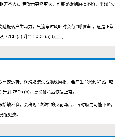
1 年仍相差不大)。若噪音突然变大，可能是碳刷磨损不均，出现 “火
，靠高速旋转产生吸力，气流穿过风叶时会有 “呼啸声”，这是正常
(a) 升至 80Db (a) 以上)。
长期高速运转，润滑脂流失或滚珠磨损，会产生 “沙沙声” 或 “咯
) 升到 75Db (a)，更换轴承后恢复正常。
向器接触不良，会出现 “滋滋” 的火花噪音，同时吸力可能下降。
，提醒更换。