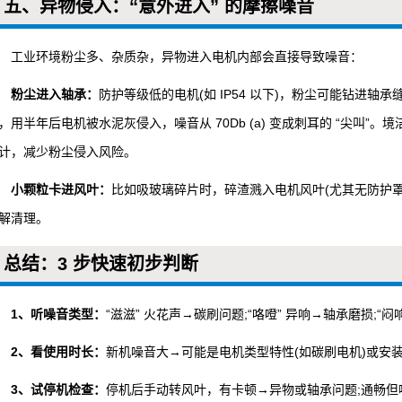
五、异物侵入：“意外进入” 的摩擦噪音
工业环境粉尘多、杂质杂，异物进入电机内部会直接导致噪音：
粉尘进入轴承：
防护等级低的电机(如 IP54 以下)，粉尘可能钻进
，用半年后电机被水泥灰侵入，噪音从 70Db (a) 变成刺耳的 “尖叫”。境
计，减少粉尘侵入风险。
小颗粒卡进风叶：
比如吸玻璃碎片时，碎渣溅入电机风叶(尤其无防护罩的
解清理。
总结：3 步快速初步判断
1、听噪音类型：
“滋滋” 火花声→碳刷问题;“咯噔” 异响→轴承磨损;“
2、看使用时长：
新机噪音大→可能是电机类型特性(如碳刷电机)或安
3、试停机检查：
停机后手动转风叶，有卡顿→异物或轴承问题;通畅但