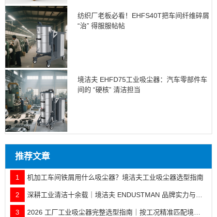
纺织厂老板必看！EHFS40T把车间纤维碎屑
“治” 得服服帖帖
境洁夫 EHFD75工业吸尘器：汽车零部件车
间的 “硬核” 清洁担当
推荐文章
1
机加工车间铁屑用什么吸尘器？境洁夫工业吸尘器选型指南
2
深耕工业清洁十余载｜境洁夫 ENDUSTMAN 品牌实力与全行业落地案例
3
2026 工厂工业吸尘器完整选型指南｜按工况精准匹配境洁夫全系机型