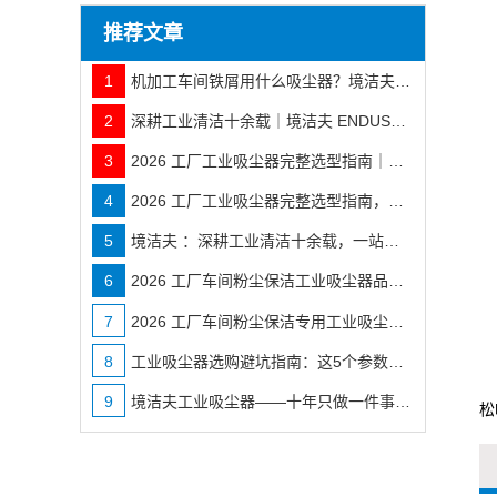
推荐文章
1
机加工车间铁屑用什么吸尘器？境洁夫工业吸尘器选型指南
2
深耕工业清洁十余载｜境洁夫 ENDUSTMAN 品牌实力与全行业落地案例
3
2026 工厂工业吸尘器完整选型指南｜按工况精准匹配境洁夫全系机型
4
2026 工厂工业吸尘器完整选型指南，按工况选不花冤枉钱
5
境洁夫 ：深耕工业清洁十余载，一站式工厂除尘解决方案服务商
6
2026 工厂车间粉尘保洁工业吸尘器品牌分类推荐
7
2026 工厂车间粉尘保洁专用工业吸尘器选型 & 推荐
8
工业吸尘器选购避坑指南：这5个参数比价格更重要
9
境洁夫工业吸尘器——十年只做一件事：让工厂车间干干净净
松