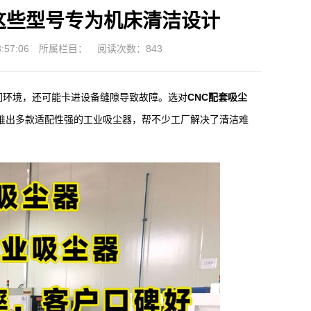
这些型号专为机床清洁设计
57:06
所属栏目：
阅读次数：843
间环境，还可能卡进设备缝隙导致故障。选对
CNC配套吸尘
，推出多款适配性强的工业吸尘器，帮不少工厂解决了清洁难