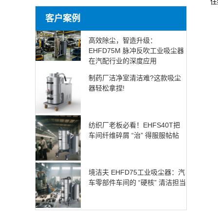
住
客户案例
高效除尘，智造升级：
EHFD75M 脉冲反吹工业吸尘器
在汽配行业的深度应用
制药厂洁净室清洁难?这款吸尘
器轻松拿捏!
纺织厂老板必看！EHFS40T把
车间纤维碎屑 “治” 得服服帖帖
境洁夫 EHFD75工业吸尘器：汽
车零部件车间的 “硬核” 清洁担当