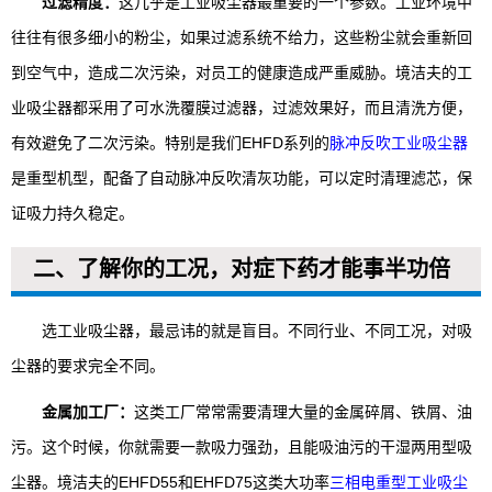
过滤精度：
这几乎是工业吸尘器最重要的一个参数。工业环境中
往往有很多细小的粉尘，如果过滤系统不给力，这些粉尘就会重新回
到空气中，造成二次污染，对员工的健康造成严重威胁。境洁夫的工
业吸尘器都采用了可水洗覆膜过滤器，过滤效果好，而且清洗方便，
有效避免了二次污染。特别是我们EHFD系列的
脉冲反吹工业吸尘器
是重型机型，配备了自动脉冲反吹清灰功能，可以定时清理滤芯，保
证吸力持久稳定。
二、了解你的工况，对症下药才能事半功倍
选工业吸尘器，最忌讳的就是盲目。不同行业、不同工况，对吸
尘器的要求完全不同。
金属加工厂：
这类工厂常常需要清理大量的金属碎屑、铁屑、油
污。这个时候，你就需要一款吸力强劲，且能吸油污的干湿两用型吸
尘器。境洁夫的EHFD55和EHFD75这类大功率
三相电重型工业吸尘