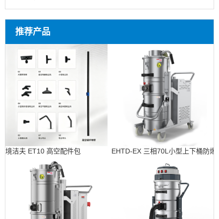
推荐产品
境洁夫 ET10 高空配件包
EHTD-EX 三相70L小型上下桶防