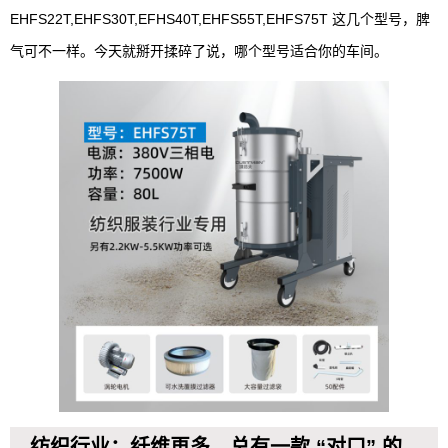
EHFS22T,EHFS30T,EFHS40T,EHFS55T,EHFS75T 这几个型号，脾
气可不一样。今天就掰开揉碎了说，哪个型号适合你的车间。
纺织行业：纤维再多，总有一款 “对口” 的