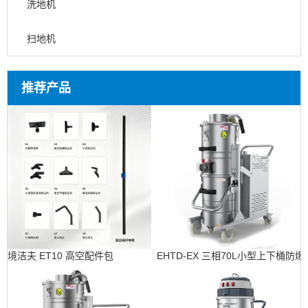
洗地机
扫地机
推荐产品
境洁夫 ET10 高空配件包
EHTD-EX 三相70L小型上下桶防