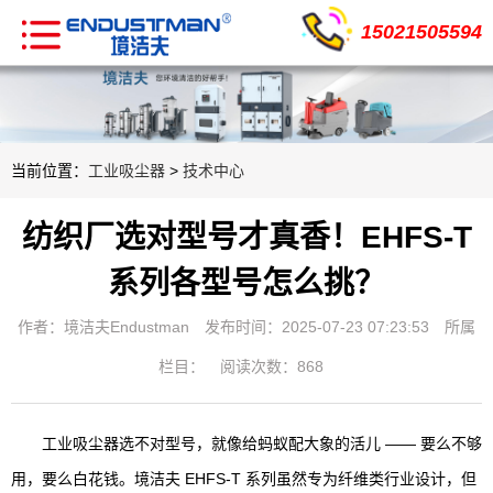
15021505594
当前位置：
工业吸尘器
>
技术中心
纺织厂选对型号才真香！EHFS-T
系列各型号怎么挑？
作者：境洁夫Endustman
发布时间：2025-07-23 07:23:53
所属
栏目：
阅读次数：868
工业吸尘器选不对型号，就像给蚂蚁配大象的活儿 —— 要么不够
用，要么白花钱。境洁夫 EHFS-T 系列虽然专为纤维类行业设计，但