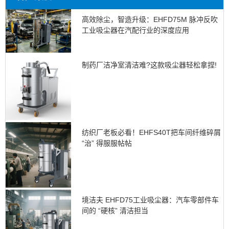
高效除尘，智造升级：EHFD75M 脉冲反吹
工业吸尘器在汽配行业的深度应用
制药厂洁净室清洁难?这款吸尘器轻松拿捏!
纺织厂老板必看！EHFS40T把车间纤维碎屑
“治” 得服服帖帖
境洁夫 EHFD75工业吸尘器：汽车零部件车
间的 “硬核” 清洁担当