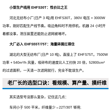
小型生产线用 EHFS30T：性价比之王
河北无纺布小厂(日产 3 吨)用 EHFS30T，380V 电压 + 3000W
功率，刚好匹配生产线节奏。吸边角料时不用停机，机器 24 小时开
着都没事，泄压装置还能防止滤网被堵坏。
大厂必入 EHFS55T/75T：海量碎屑扛得住
湖北的大型无纺布厂(日产 10 吨)，直接上了 EHFS75T。7500W
功率 + 540m³/h 风量，吸碎布的速度比人工扫快 20 倍，52800cm²
的过滤面积，一天清一次滤网就行，完全不耽误生产。
老厂长的选型口诀：看规模、算产量、摸纤维
其实选型号没那么复杂，记住这几点：
车间小于 500 平米，纤维量少→22T/30T 够用;