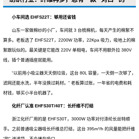
小车间选 EHFS22T：够用还省钱
山东一家做棉纱的小厂，车间就 3 台梳棉机，每天产生的棉絮不
算多。老板选了 EHFS22T，2200W 功率，22Kpa 吸力，吸地上的棉
絮跟玩似的。最关键是它能改 220V 单相电，车间不用额外拉 380V
线，插个普通插座就能用。
“以前用小吸尘器天天倒垃圾，这台 80L 容量，一天倒一次够了，
滤网还能水洗，半年没换过耗材。” 老板算过账，一年省的电费和耗
材钱，够买小半台机器了。
化纤厂认准 EHFS30T/40T：长纤维不打结
浙江化纤厂用的是 EHFS30T，3000W 功率对付涤纶长丝特顺
手。之前普通吸尘器吸长纤维总打结，这台 395m³/h 的风量能把纤维
“吹” 进滤袋，不会堵在吸口。