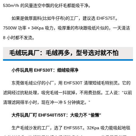
530m³/h 的风量连空中飘的化纤毛都能吸干净。
如果是做厚面料(比如牛仔布)的工厂，建议选 EHFS75T。
7500W 功率 + 34Kpa 吸力，吸厚重的布块跟吸纸片似的，一天清洁
8 小时都不发烫。
毛绒玩具厂：毛绒再多，型号选对就不怕
小件玩具用 EHFS30T：细绒吸得净
东莞做毛绒公仔的小厂，用 EHFS30T 清理短绒毛特别灵。它的
滤网经过抗粘处理，吸完毛绒一抖就掉，不用费劲抠。工人说：“以前
清理滤网得半小时，现在冲一冲 5 分钟搞定。”
大件玩具厂盯 EHFS40T/55T：大吸力不 “偷懒”
生产毛绒沙发的工厂，选了 EHFS55T。32Kpa 吸力能吸起地毯